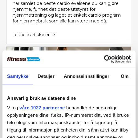
har samlet de beste cardio øvelsene du kan gjøre
hjemme, funnet det beste utstyret for
hjemmetrening og laget et enkelt cardio program
for hjemmebruk som alle kan være med på.
Les hele artikkelen
Samtykke
Detaljer
Annonseinnstillinger
Om
Ansvarlig bruk av dataene dine
Vi og
våre 1022 partnerne
behandler de personlige
Crosstrainer trening – Slik får du mest
opplysningene dine, f.eks. IP-nummeret ditt, ved å bruke
mulig ut av treningen din
teknologi som informasjonskapsler for å lagre og få
tilgang til informasjon på enheten din, sånn at vi kan tilby
I denne guiden går vi gjennom alt om crosstrainer-
deg personlige annonser og innhold samt annonse- og