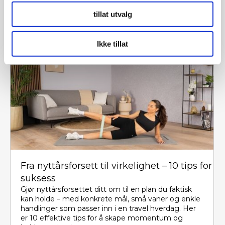
forskjellige områder av kroppen.
dessuten informasjon om hvordan du bruker nettstedet
tillat utvalg
vårt, med partnerne våre innen sosiale medier,
annonsering og analysearbeid, som kan kombinere den
Les hele artikkelen
med annen informasjon du har gjort tilgjengelig for dem,
Ikke tillat
eller som de har samlet inn gjennom din bruk av
tjenestene deres.
Fra nyttårsforsett til virkelighet – 10 tips for
suksess
Gjør nyttårsforsettet ditt om til en plan du faktisk
kan holde – med konkrete mål, små vaner og enkle
handlinger som passer inn i en travel hverdag. Her
er 10 effektive tips for å skape momentum og