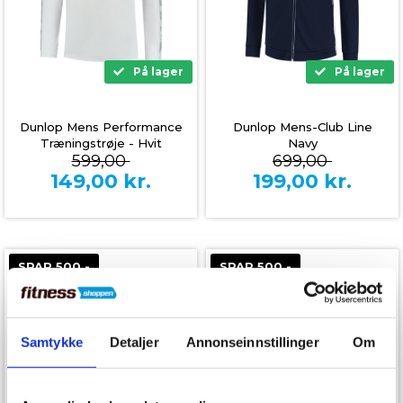
På lager
På lager
Dunlop Mens Performance
Dunlop Mens-Club Line
Træningstrøje - Hvit
Navy
599,00
699,00
149,00
kr.
199,00
kr.
SPAR 500,-
SPAR 500,-
Samtykke
Detaljer
Annonseinnstillinger
Om