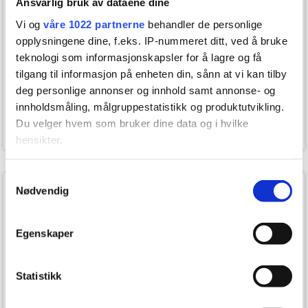
Ansvarlig bruk av dataene dine
Vi og
våre 1022 partnerne
behandler de personlige
På lager
På lager
opplysningene dine, f.eks. IP-nummeret ditt, ved å bruke
teknologi som informasjonskapsler for å lagre og få
tilgang til informasjon på enheten din, sånn at vi kan tilby
Dunlop Womens Club Line
Dunlop Womens Club Line
deg personlige annonser og innhold samt annonse- og
Jakke - Hvit
Jakke - Navy
699,00
699,00
innholdsmåling, målgruppestatistikk og produktutvikling.
199,00
kr.
199,00
kr.
Du velger hvem som bruker dine data og i hvilke
hensikter.
Hvis du gir oss lov, vil vi også gjerne:
Samtykkevalg
SPAR 380,-
SPAR 450,-
Nødvendig
Innhente informasjon om den geografiske
beliggenheten din, som kan være nøyaktig innenfor
flere meter
Egenskaper
Identifisere enheten din ved å aktivt skanne den for
bestemte karakteristikker (fingeravtrykk)
Statistikk
Under
mer info
kan du lese om hvordan dine personlige
data behandles og hvordan du kan velge hvordan de skal