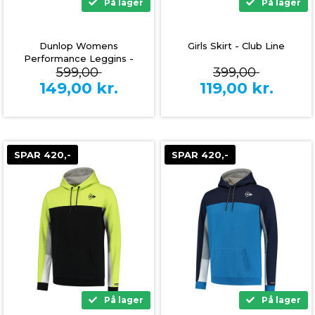
På lager
På lager
Dunlop Womens
Girls Skirt - Club Line
Performance Leggins -
599,00
399,00
Svart
149,00
kr.
119,00
kr.
SPAR 420,-
SPAR 420,-
På lager
På lager