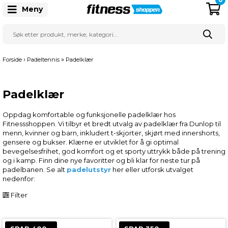
Meny
›
»
Forside
Padeltennis
Padelklær
Padelklær
Oppdag komfortable og funksjonelle padelklær hos
Fitnessshoppen. Vi tilbyr et bredt utvalg av padelklær fra Dunlop til
menn, kvinner og barn, inkludert t-skjorter, skjørt med innershorts,
gensere og bukser. Klærne er utviklet for å gi optimal
bevegelsesfrihet, god komfort og et sporty uttrykk både på trening
og i kamp. Finn dine nye favoritter og bli klar for neste tur på
padelbanen. Se alt
padelutstyr
her eller utforsk utvalget
nedenfor:
Filter