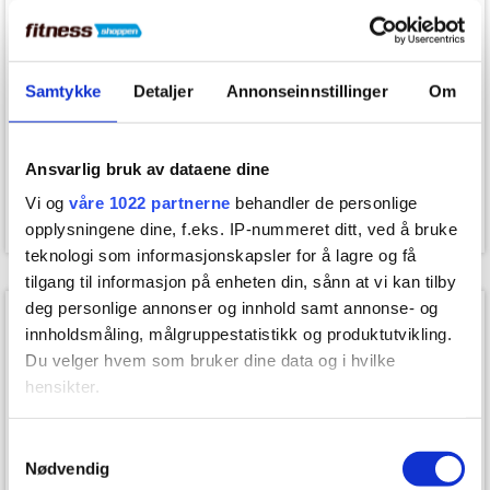
Bestillingsvare
Bestillingsvare
Samtykke
Detaljer
Annonseinnstillinger
Om
Toorx PLX-8500 Justerbar
Toorx PLX-8600 Biceps
Kabelmaskin
Curl Maskin
Ansvarlig bruk av dataene dine
Vi og
våre 1022 partnerne
behandler de personlige
44.999,00
kr.
44.999,00
kr.
opplysningene dine, f.eks. IP-nummeret ditt, ved å bruke
teknologi som informasjonskapsler for å lagre og få
tilgang til informasjon på enheten din, sånn at vi kan tilby
deg personlige annonser og innhold samt annonse- og
innholdsmåling, målgruppestatistikk og produktutvikling.
Du velger hvem som bruker dine data og i hvilke
hensikter.
Hvis du gir oss lov, vil vi også gjerne:
Samtykkevalg
Nødvendig
Innhente informasjon om den geografiske