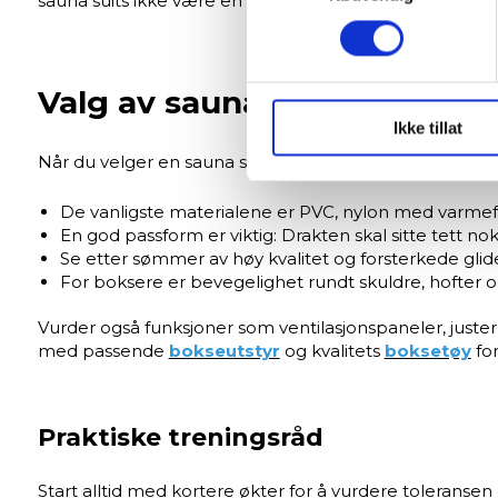
sauna suits ikke være en daglig løsning for utholdenhe
Du kan hele tiden endre eller
Vi bruker informasjonskapsler
Valg av sauna suit — Materi
analysere trafikken vår. Vi 
sosiale medier, annonsering 
Ikke tillat
dem, eller som de har samlet
Når du velger en sauna suit, er materialet, passformen
De vanligste materialene er PVC, nylon med varmef
En god passform er viktig: Drakten skal sitte tett 
Se etter sømmer av høy kvalitet og forsterkede gli
For boksere er bevegelighet rundt skuldre, hofter og
Vurder også funksjoner som ventilasjonspaneler, juster
med passende
bokseutstyr
og kvalitets
boksetøy
for
Praktiske treningsråd
Start alltid med kortere økter for å vurdere toleransen d