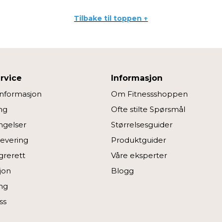
Tilbake til toppen ↑
rvice
Informasjon
informasjon
Om Fitnessshoppen
ng
Ofte stilte Spørsmål
ngelser
Størrelsesguider
Levering
Produktguider
grerett
Våre eksperter
jon
Blogg
ng
ss