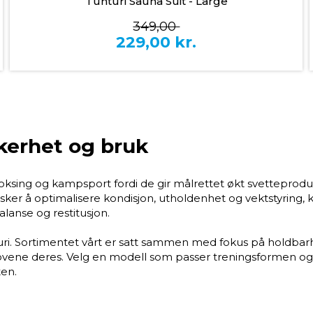
Tunturi Sauna Suit - Large
349,00
229,00
kr.
kkerhet og bruk
boksing og kampsport fordi de gir målrettet økt svettepro
sker å optimalisere kondisjon, utholdenhet og vektstyring, 
anse og restitusjon.
unturi. Sortimentet vårt er satt sammen med fokus på holdbar
vene deres. Velg en modell som passer treningsformen og 
en.