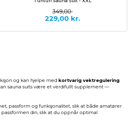
Tunturi Sauna Suit - XXL
349,00
229,00
kr.
duksjon og kan hjelpe med
kortvarig vektregulering
kan sauna suits være et verdifullt supplement —
het, passform og funksjonalitet, slik at både amatører
passformen din, slik at du oppnår optimal