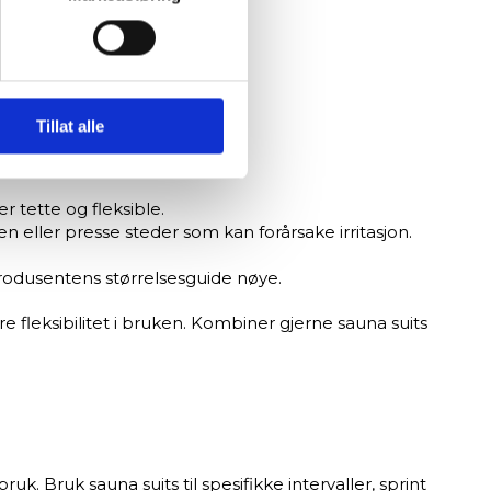
 økter.
sler.
iale mediefunksjoner og for å
 med partnerne våre innen
u har gjort tilgjengelig for
Tillat alle
tette og fleksible.
 eller presse steder som kan forårsake irritasjon.
produsentens størrelsesguide nøye.
 fleksibilitet i bruken. Kombiner gjerne sauna suits
k. Bruk sauna suits til spesifikke intervaller, sprint