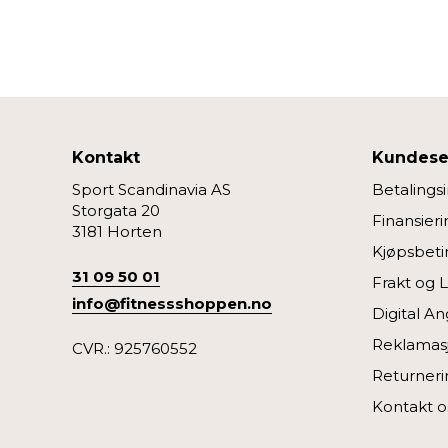
Kontakt
Kundese
Sport Scandinavia AS
Betalings
Storgata 20
Finansieri
3181 Horten
Kjøpsbeti
31 09 50 01
Frakt og 
info@fitnessshoppen.no
Digital An
Reklamas
CVR.: 925760552
Returneri
Kontakt o