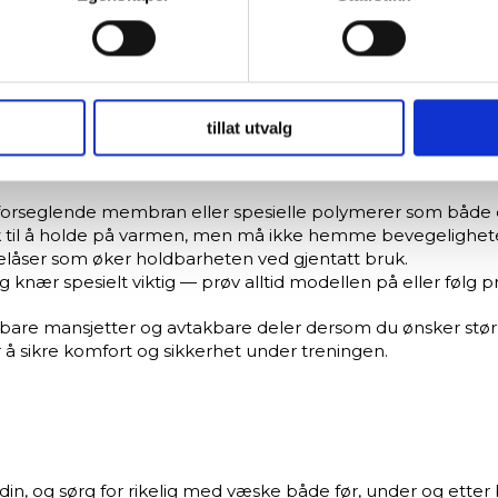
tstrening, men heller et supplerende verktøy til målrettede
 trekke tilbake ditt samtykke fra erklæringen om informasjonskap
 for å gi innhold og annonser et personlig preg, for å levere sos
aler og passform
deler dessuten informasjon om hvordan du bruker nettstedet vårt,
og analysearbeid, som kan kombinere den med annen informasjon d
tillat utvalg
 inn gjennom din bruk av tjenestene deres.
 og designet avgjørende:
orseglende membran eller spesielle polymerer som både er 
nok til å holde på varmen, men må ikke hemme bevegeligheten
delåser som øker holdbarheten ved gjentatt bruk.
 knær spesielt viktig — prøv alltid modellen på eller følg 
bare mansjetter og avtakbare deler dersom du ønsker større
 å sikre komfort og sikkerhet under treningen.
in, og sørg for rikelig med væske både før, under og etter bru