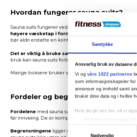
Hvordan fungerer sauna suits?
Sauna suits fungerer ved å begrense luftsirkulasjone
høyere væsketap i form av svette
, noe som kan gi 
bør aldri erstatte en kontrollert kostholds- og vektplan
Samtykke
Det er viktig å bruke sauna suits ansvarlig:
Følg med
bruk kan sauna suits forbedre intensiteten i kondisjons
Ansvarlig bruk av dataene d
Mange boksere bruker sauna suits som et supplement ti
Vi og
våre 1022 partnerne
be
som informasjonskapsler for å
annonser og innhold samt an
Fordeler og begrensninger
bruker dine data og i hvilke h
Hvis du gir oss lov, vil vi ogs
Fordelene
med sauna suits inkluderer økt kaloriforbr
før innveiing. De er kompakte, enkle å oppbevare og 
Innhente informasjon om 
Identifisere enheten din 
Samtykkevalg
Begrensningene
ligger i risikoen for dehydrering, re
Under
mer info
kan du lese 
Nødvendig