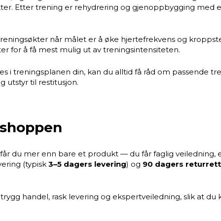
r. Etter trening er rehydrering og gjenoppbygging med ele
e treningsøkter når målet er å øke hjertefrekvens og kropp
r for å få mest mulig ut av treningsintensiteten.
es i treningsplanen din, kan du alltid få råd om passende tre
g utstyr til restitusjon.
ssshoppen
får du mer enn bare et produkt — du får faglig veiledning, 
vering (typisk
3–5 dagers levering
) og
90 dagers returrett
rygg handel, rask levering og ekspertveiledning, slik at du 