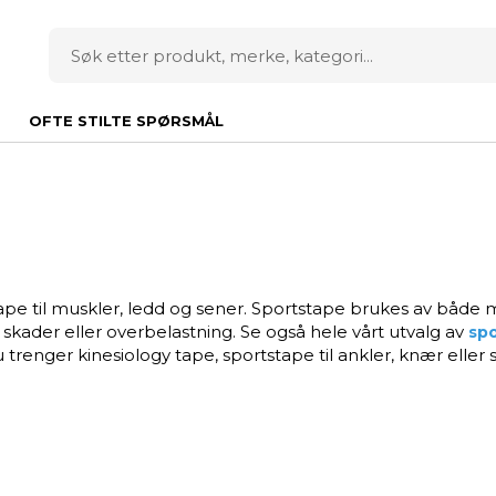
OFTE STILTE SPØRSMÅL
tape til muskler, ledd og sener. Sportstape brukes av både mo
 skader eller overbelastning. Se også hele vårt utvalg av
spo
renger kinesiology tape, sportstape til ankler, knær eller s