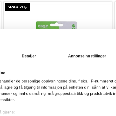
SPAR 20,-
Detaljer
Annonseinnstillinger
ine
handler de personlige opplysningene dine, f.eks. IP-nummeret di
 lagre og få tilgang til informasjon på enheten din, sånn at vi ka
nonse- og innholdsmåling, målgruppestatistikk og produktutvikl
ensikter.
På lager
å gjerne: