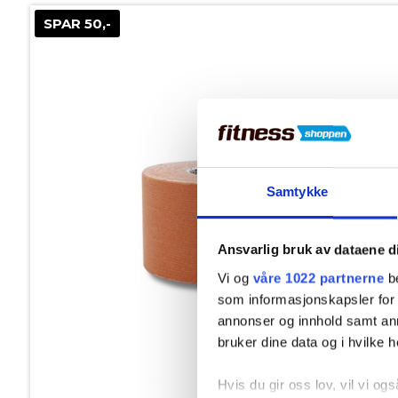
SPAR 50,-
Samtykke
Ansvarlig bruk av dataene d
Vi og
våre 1022 partnerne
be
som informasjonskapsler for å
annonser og innhold samt an
bruker dine data og i hvilke h
På lager
Hvis du gir oss lov, vil vi ogs