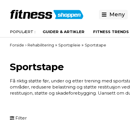
Meny
GUIDER & ARTIKLER
FITNESS TRENDS
›
»
»
Forside
Rehabilitering
Sportspleie
Sportstape
Sportstape
Få riktig støtte før, under og etter trening med sports
områder, redusere belastning og støtte restitusjon ved
restitusjon, støtte og skadeforebygging. Uansett om du t
Filter