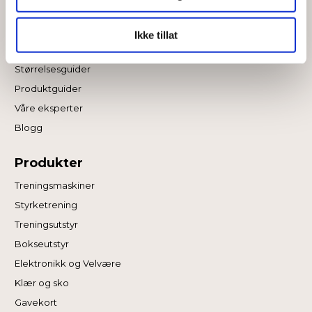
vårt, med partnerne våre innen sosiale medier,
Informasjon
annonsering og analysearbeid, som kan kombinere den
Om Fitnessshoppen
med annen informasjon du har gjort tilgjengelig for dem,
Ikke tillat
Ofte stilte Spørsmål
eller som de har samlet inn gjennom din bruk av
tjenestene deres.
Størrelsesguider
Produktguider
Våre eksperter
Blogg
Produkter
Treningsmaskiner
Styrketrening
Treningsutstyr
Bokseutstyr
Elektronikk og Velvære
Klær og sko
Gavekort