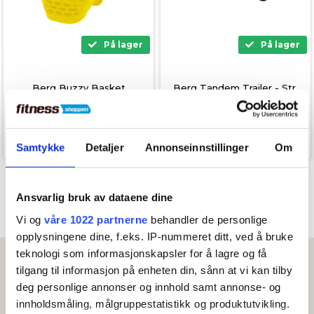
På lager
På lager
Berg Buzzy Basket
Berg Tandem Trailer - Str.
L
299,00
5.799,00
149,00
kr.
2.899,00
kr.
Samtykke
Detaljer
Annonseinnstillinger
Om
Ansvarlig bruk av dataene dine
Vi og
våre 1022 partnerne
behandler de personlige
opplysningene dine, f.eks. IP-nummeret ditt, ved å bruke
teknologi som informasjonskapsler for å lagre og få
tilgang til informasjon på enheten din, sånn at vi kan tilby
Kontakt
deg personlige annonser og innhold samt annonse- og
Sport Scandinavia AS
innholdsmåling, målgruppestatistikk og produktutvikling.
Storgata 20