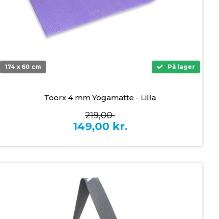
174 x 60 cm
På lager
Toorx 4 mm Yogamatte - Lilla
219,00
149,00
kr.