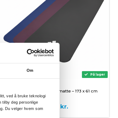
Om
På lager
Adidas 10 mm Treningsmatte – 173 x 61 cm
tt, ved å bruke teknologi
n tilby deg personlige
519,00
kr.
ing. Du velger hvem som