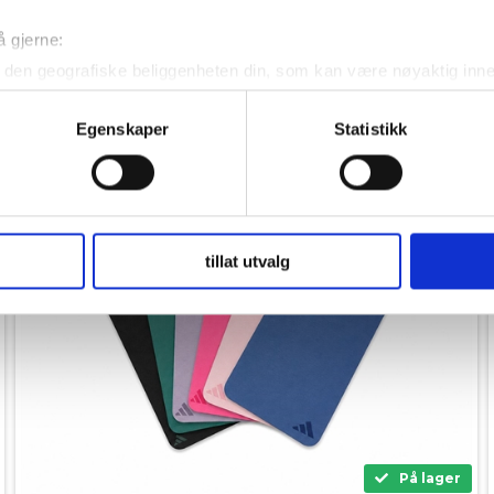
å gjerne:
den geografiske beliggenheten din, som kan være nøyaktig innen
ved å aktivt skanne den for bestemte karakteristikker (fingeravtr
om hvordan dine personlige data behandles og hvordan du kan v
Egenskaper
Statistikk
 trekke tilbake ditt samtykke fra erklæringen om informasjonskap
 for å gi innhold og annonser et personlig preg, for å levere sos
deler dessuten informasjon om hvordan du bruker nettstedet vårt,
og analysearbeid, som kan kombinere den med annen informasjon d
tillat utvalg
 inn gjennom din bruk av tjenestene deres.
På lager