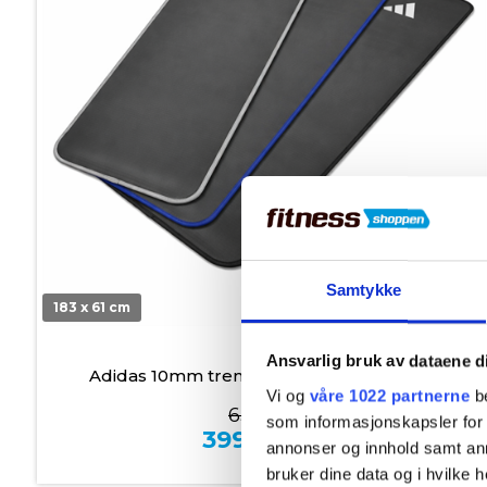
Samtykke
183 x 61 cm
På lager
Ansvarlig bruk av dataene d
Adidas 10mm treningsmatte – 183 x 61 cm
Vi og
våre 1022 partnerne
be
639,00
som informasjonskapsler for å
399,00
kr.
annonser og innhold samt an
bruker dine data og i hvilke h