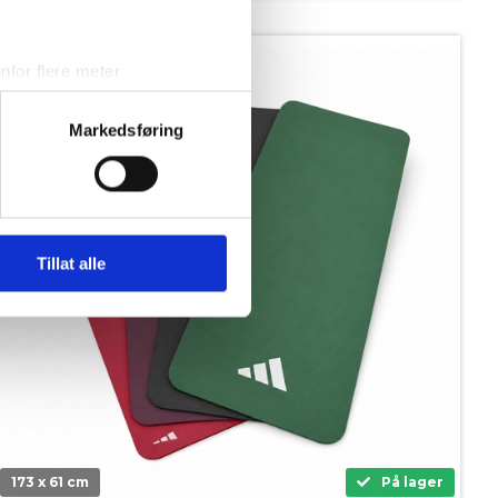
SPAR 180,-
for flere meter
ykk)
elge hvordan de skal brukes.
Markedsføring
sler.
iale mediefunksjoner og for å
 med partnerne våre innen
u har gjort tilgjengelig for
Tillat alle
173 x 61 cm
På lager