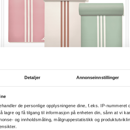
Detaljer
Annonseinnstillinger
På lager
ine
Adidas 10 mm NBR Treningsmatte - 183 x 61 cm
handler de personlige opplysningene dine, f.eks. IP-nummeret di
759,00
 lagre og få tilgang til informasjon på enheten din, sånn at vi ka
399,00
kr.
nonse- og innholdsmåling, målgruppestatistikk og produktutvikl
ensikter.