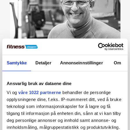
Ole Mortensen, Teknisk ekspert og montør.
Samtykke
Detaljer
Annonseinnstillinger
Om
After Sales Service Manager
Ole Mortensen
Ansvarlig bruk av dataene dine
Ansvarlig for installasjon og vedlikehold av utstyr, samt
Vi og
våre 1022 partnerne
behandler de personlige
kontakt med leverandører, produsenter og B2B-kunder ved
opplysningene dine, f.eks. IP-nummeret ditt, ved å bruke
tekniske problemer.
teknologi som informasjonskapsler for å lagre og få
tilgang til informasjon på enheten din, sånn at vi kan tilby
Les mer om Ole Mortensen
deg personlige annonser og innhold samt annonse- og
innholdsmåling, målgruppestatistikk og produktutvikling.