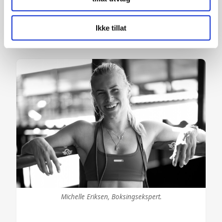
vårt, med partnerne våre innen sosiale medier,
både raskt og motiverer både på lageret og i fritiden.
annonsering og analysearbeid, som kan kombinere den
med annen informasjon du har gjort tilgjengelig for dem,
Ikke tillat
Les mer om Mikkel Retsloff
eller som de har samlet inn gjennom din bruk av
tjenestene deres.
Michelle Eriksen, Boksingsekspert.