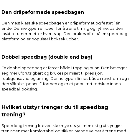
Den dråpeformede speedbagen
Den mest klassiske speedbagen er dråpeformet og festet i én
ende. Denne typen er ideell for å trene timing og rytme, da den
raskt returnerer etter hvert slag. Den brukes ofte på en speedbag
plattform og er populær i bokseklubber.
Dobbel speedbag (double end bag)
En dobbel speedbag er festet både i topp og bunn. Den beveger
seg mer uforutsigbart og brukes primært til presisjon,
reaksjonsevne og timing. Denne typen finnes både i rund form og i
den såkalte “peanut”-formen og er et populært redskap innen
speedball boksing.
Hvilket utstyr trenger du til speedbag
trening?
Speedbag trening krever ikke mye utstyr, men riktig utstyr gjør
treningen mer komfortabel og sikker. Mange velger å trene med