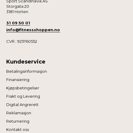
Sport Scandinavia AS
Storgata 20
3181 Horten
31 09 50 01
info@fitnessshoppen.no
CVR.: 925760552
Kundeservice
Betalingsinformasjon
Finansiering
Kjøpsbetingelser
Frakt og Levering
Digital Angrerett
Reklamasjon
Returnering
Kontakt oss