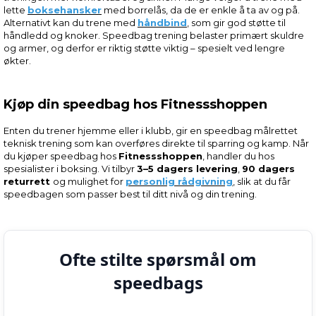
lette
boksehansker
med borrelås, da de er enkle å ta av og på.
Alternativt kan du trene med
håndbind
, som gir god støtte til
håndledd og knoker. Speedbag trening belaster primært skuldre
og armer, og derfor er riktig støtte viktig – spesielt ved lengre
økter.
Kjøp din speedbag hos Fitnessshoppen
Enten du trener hjemme eller i klubb, gir en speedbag målrettet
teknisk trening som kan overføres direkte til sparring og kamp. Når
du kjøper speedbag hos
Fitnessshoppen
, handler du hos
spesialister i boksing. Vi tilbyr
3–5 dagers levering
,
90 dagers
returrett
og mulighet for
personlig rådgivning
, slik at du får
speedbagen som passer best til ditt nivå og din trening.
Ofte stilte spørsmål om
speedbags