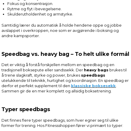
Fokus og konsentrasjon.
Rytme og flyt i bevegelsene.
Skulderutholdenhet og armstyrke.
Samtidig lærer du automatisk å holde hendene oppe og jobbe
avslappet i overkroppen, noe som er avgjørende i boksing og
andre kampsporter.
Speedbag vs. heavy bag – To helt ulike formål
Det er viktig å forstå forskjellen mellom en speedbag og en
tradisjonell boksepute eller sandssekk. Der
heavy bags
brukes til
å trene slagkraft, styrke og power, brukes
speedbags
utelukkende til teknikk, hurtighet og koordinasjon. En speedbag er
derfor et perfekt supplement til den
klassiske boksesekk
.
Sammen gir de en mer komplett og allsidig boksetrening.
Typer speedbags
Det finnes flere typer speedbags, som hver egner seg til ulike
former for trening. Hos Fitnessshoppen fører vi primært to typer: