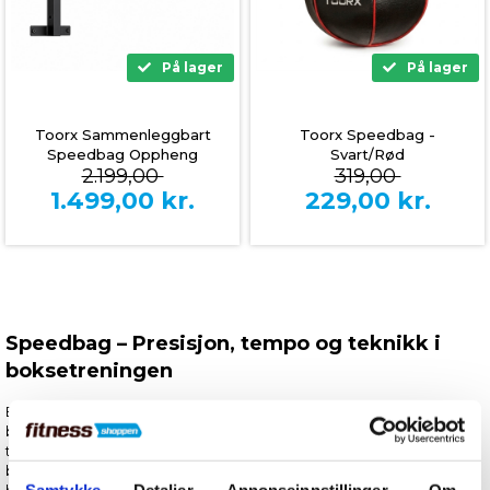
På lager
På lager
Toorx Sammenleggbart
Toorx Speedbag -
Speedbag Oppheng
Svart/Rød
2.199,00
319,00
1.499,00
kr.
229,00
kr.
Speedbag – Presisjon, tempo og teknikk i
boksetreningen
En
speedbag
er et klassisk og uunnværlig treningsredskap innen
boksing. Den brukes ikke til rå slagkraft, men til å bygge det
tekniske fundamentet som skiller gode boksere fra fremragende
boksere. Med en speedbag trener du timing, rytme, hurtighet og
hånd–øye-koordinasjon – egenskaper som er avgjørende i både