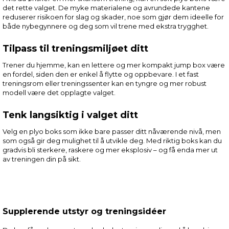
det rette valget. De myke materialene og avrundede kantene
reduserer risikoen for slag og skader, noe som gjør dem ideelle for
både nybegynnere og deg som vil trene med ekstra trygghet.
Tilpass til treningsmiljøet ditt
Trener du hjemme, kan en lettere og mer kompakt jump box være
en fordel, siden den er enkel å flytte og oppbevare. I et fast
treningsrom eller treningssenter kan en tyngre og mer robust
modell være det opplagte valget.
Tenk langsiktig i valget ditt
Velg en plyo boks som ikke bare passer ditt nåværende nivå, men
som også gir deg mulighet til å utvikle deg. Med riktig boks kan du
gradvis bli sterkere, raskere og mer eksplosiv – og få enda mer ut
av treningen din på sikt.
Supplerende utstyr og treningsidéer