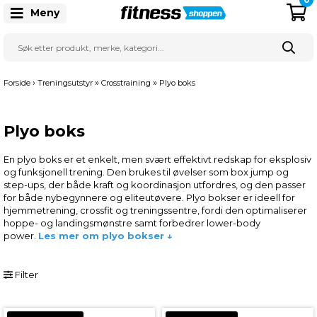
Meny
›
»
»
Forside
Treningsutstyr
Crosstraining
Plyo boks
Plyo boks
En plyo boks er et enkelt, men svært effektivt redskap for eksplosiv
og funksjonell trening. Den brukes til øvelser som box jump og
step-ups, der både kraft og koordinasjon utfordres, og den passer
for både nybegynnere og eliteutøvere. Plyo bokser er ideell for
hjemmetrening, crossfit og treningssentre, fordi den optimaliserer
hoppe- og landingsmønstre samt forbedrer lower-body
power.
Les mer om plyo bokser ↓
Filter