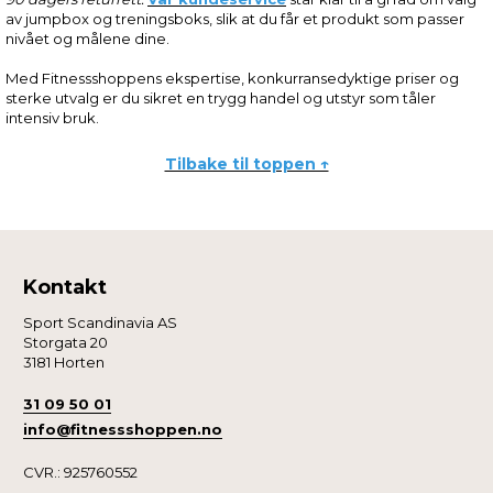
av jumpbox og treningsboks, slik at du får et produkt som passer
nivået og målene dine.
Med Fitnessshoppens ekspertise, konkurransedyktige priser og
sterke utvalg er du sikret en trygg handel og utstyr som tåler
intensiv bruk.
Tilbake til toppen ↑
Kontakt
Sport Scandinavia AS
Storgata 20
3181 Horten
31 09 50 01
info@fitnessshoppen.no
CVR.: 925760552