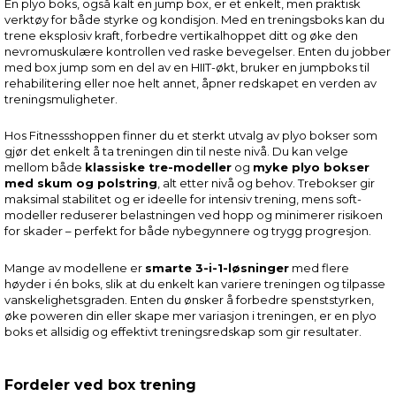
En plyo boks, også kalt en jump box, er et enkelt, men praktisk
verktøy for både styrke og kondisjon. Med en treningsboks kan du
trene eksplosiv kraft, forbedre vertikalhoppet ditt og øke den
nevromuskulære kontrollen ved raske bevegelser. Enten du jobber
med box jump som en del av en HIIT-økt, bruker en jumpboks til
rehabilitering eller noe helt annet, åpner redskapet en verden av
treningsmuligheter.
Hos Fitnessshoppen finner du et sterkt utvalg av plyo bokser som
gjør det enkelt å ta treningen din til neste nivå. Du kan velge
mellom både
klassiske tre-modeller
og
myke plyo bokser
med skum og polstring
, alt etter nivå og behov. Trebokser gir
maksimal stabilitet og er ideelle for intensiv trening, mens soft-
modeller reduserer belastningen ved hopp og minimerer risikoen
for skader – perfekt for både nybegynnere og trygg progresjon.
Mange av modellene er
smarte 3-i-1-løsninger
med flere
høyder i én boks, slik at du enkelt kan variere treningen og tilpasse
vanskelighetsgraden. Enten du ønsker å forbedre spenststyrken,
øke poweren din eller skape mer variasjon i treningen, er en plyo
boks et allsidig og effektivt treningsredskap som gir resultater.
Fordeler ved box trening