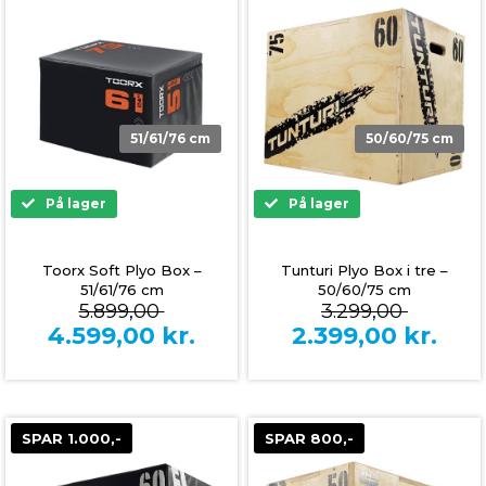
51/61/76 cm
50/60/75 cm
På lager
På lager
Toorx Soft Plyo Box –
Tunturi Plyo Box i tre –
51/61/76 cm
50/60/75 cm
5.899,00
3.299,00
4.599,00
kr.
2.399,00
kr.
SPAR 1.000,-
SPAR 800,-