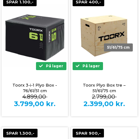
SPAR 1.100,-
SPAR 400,-
51/61/75 cm
På lager
På lager
Toorx 3-i-1 Plyo Box -
Toorx Plyo Box tre –
76/61/51 cm
51/61/75 cm
4.899,00
2.799,00
3.799,00
kr.
2.399,00
kr.
SPAR 1.300,-
SPAR 900,-