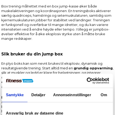
Box trening målrettet med en box jump-kasse øker både
muskelaktiveringen og koordinasjonen. En treningsboks aktiverer
særlig quadriceps, hamstrings og setemuskulaturen, samtidig som
kjernemuskulaturen jobber for stabilitet ved landinger. Treningen
er funksjonell og overførbar til mange idretter, og du kan variere
intensiteten ved å endre høyde eller tempo. I tillegg er jumpbox-
øvelser effektive for å øke eksplosiv styrke uten å måtte bruke
mange redskaper.
Slik bruker du din jump box
En plyo boks kan som nevnt brukes til eksplosiv, dynamisk og
resultatgivende trening. Start alltid med en
grundig oppvarming
,
slik at muskler og ledd er klare for belastningen, og integrer
deretter box jumps som en del av treningen – enten som
power-
element
i starten av programmet ditt eller som en intens
avslutning.
Samtykke
Detaljer
Annonseinnstillinger
Om
Fokuser på teknikken
i hvert hopp: Sett av med kontroll, bruk
armene aktivt for å skape momentum, og land mykt med lett
bøyde knær for å absorbere støtet. Hold spenning i core gjennom
hele bevegelsen, og gå kontrollert ned igjen for å minimere
Ansvarlig bruk av dataene dine