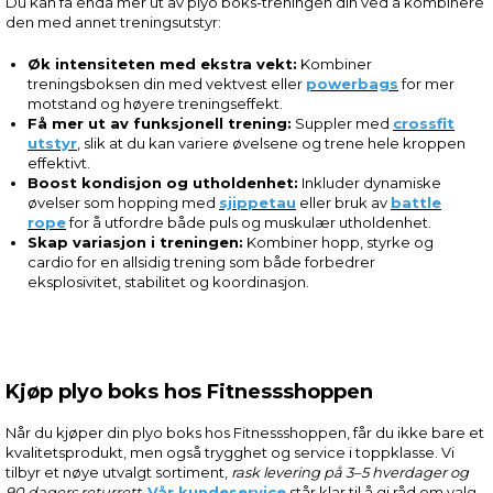
Du kan få enda mer ut av plyo boks-treningen din ved å kombinere
den med annet treningsutstyr:
Øk intensiteten med ekstra vekt:
Kombiner
treningsboksen din med vektvest eller
powerbags
for mer
motstand og høyere treningseffekt.
Få mer ut av funksjonell trening:
Suppler med
crossfit
utstyr
, slik at du kan variere øvelsene og trene hele kroppen
effektivt.
Boost kondisjon og utholdenhet:
Inkluder dynamiske
øvelser som hopping med
sjippetau
eller bruk av
battle
rope
for å utfordre både puls og muskulær utholdenhet.
Skap variasjon i treningen:
Kombiner hopp, styrke og
cardio for en allsidig trening som både forbedrer
eksplosivitet, stabilitet og koordinasjon.
Kjøp plyo boks hos Fitnessshoppen
Når du kjøper din plyo boks hos Fitnessshoppen, får du ikke bare et
kvalitetsprodukt, men også trygghet og service i toppklasse. Vi
tilbyr et nøye utvalgt sortiment,
rask levering på 3–5 hverdager og
90 dagers returrett
.
Vår kundeservice
står klar til å gi råd om valg