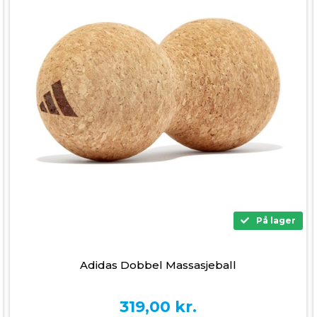
På lager
Adidas Dobbel Massasje­ball
319,00
kr.