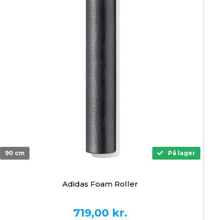
90 cm
På lager
Adidas Foam Roller
719,00
kr.