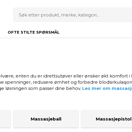
OFTE STILTE SPØRSMÅL
velvære, enten du er idrettsutøver eller ønsker økt komfort
e spenninger, redusere ømhet og forbedre blodsirkulasjonen
elge løsningen som passer dine behov.
Les mer om massasje
Massasjeball
Massasjepistol