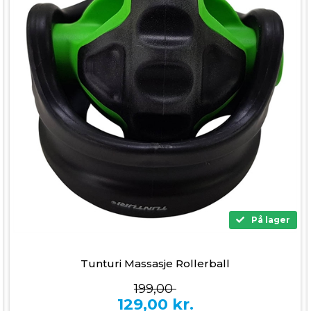
På lager
Tunturi Massasje Rollerball
199,00
129,00
kr.