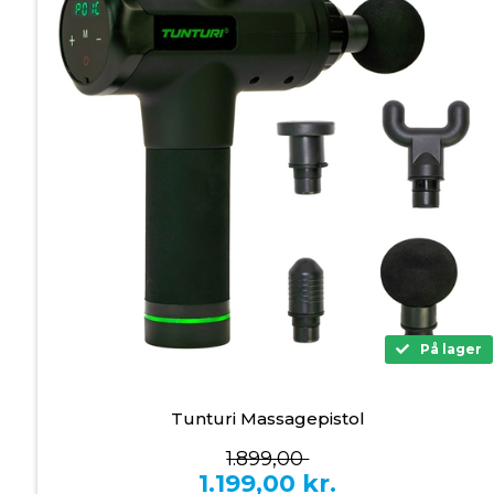
På lager
Tunturi Massagepistol
1.899,00
1.199,00
kr.