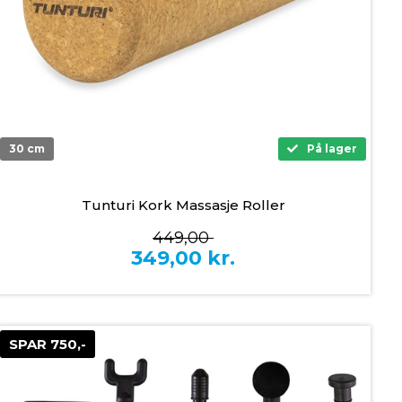
30 cm
På lager
Tunturi Kork Massasje Roller
449,00
349,00
kr.
SPAR 750,-