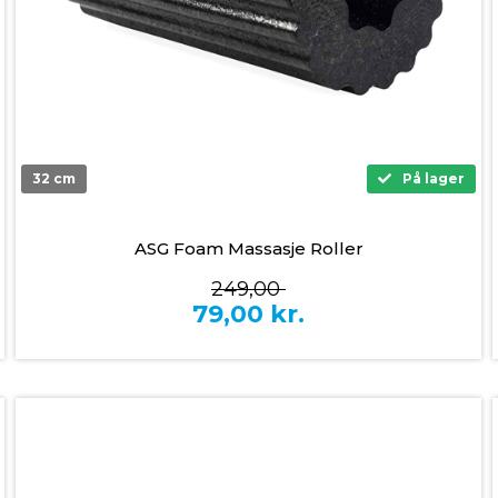
32 cm
På lager
ASG Foam Massasje Roller
249,00
79,00
kr.