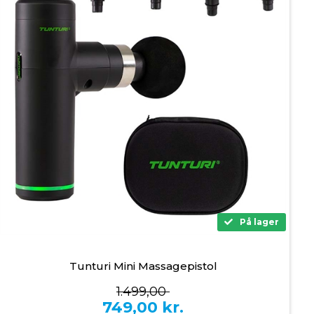
På lager
Tunturi Mini Massagepistol
1.499,00
749,00
kr.