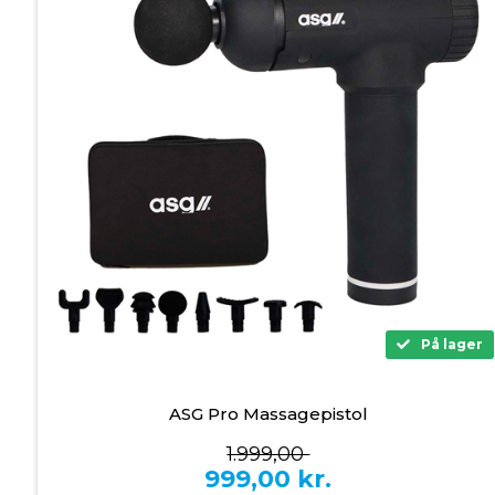
På lager
ASG Pro Massagepistol
1.999,00
999,00
kr.