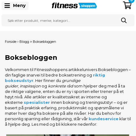
Meny
›
»
Forside
Blogg
Boksebloggen
Boksebloggen
Velkommen til Fitnessshoppens artikkelunivers Boksebloggen –
din faglige snarvei til bedre boksetrening og
riktig
bokseudstyr
. Her finner du
grundige
guider
,
inspirasjon
og
konkrete råd
som hjelper deg med å ta
de riktige valgene, enten du er ny i sporten eller trener på et
høyt nivå. Alle artikler er kvalitetssikret av interne og
eksterne
spesialister
innen boksing og treningsutstyr – og er
basert på praktisk erfaring, produktinnsikt og spørsmålene vi
møter hver dag fra boksere på alle nivåer. Har du behov for
personlig sparring eller rådgivning, står vår
kundeservice
klar til
å hjelpe deg. Les med og bli klokere nedenfor: