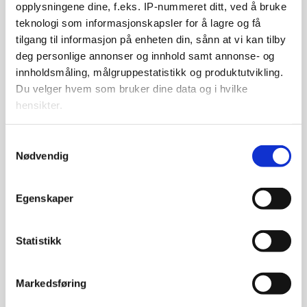
opplysningene dine, f.eks. IP-nummeret ditt, ved å bruke
Slik binder du håndbindene dine før
teknologi som informasjonskapsler for å lagre og få
boksing
tilgang til informasjon på enheten din, sånn at vi kan tilby
Her får du en trinn-for-trinn-guide til hvordan du vikler
håndbindene perfekt rundt hendene.
deg personlige annonser og innhold samt annonse- og
Uansett om du trener på sekk, sparrer eller er ny i
innholdsmåling, målgruppestatistikk og produktutvikling.
boksing – dette er et must.
Du velger hvem som bruker dine data og i hvilke
hensikter.
Les hele artikkelen
Hvis du gir oss lov, vil vi også gjerne:
Samtykkevalg
Nødvendig
Innhente informasjon om den geografiske
beliggenheten din, som kan være nøyaktig innenfor
flere meter
Egenskaper
Identifisere enheten din ved å aktivt skanne den for
bestemte karakteristikker (fingeravtrykk)
Statistikk
Under
mer info
kan du lese om hvordan dine personlige
data behandles og hvordan du kan velge hvordan de skal
brukes. Du kan hele tiden endre eller trekke tilbake ditt
Markedsføring
samtykke fra erklæringen om informasjonskapsler.
Slik tar du vare på boksehanskene og