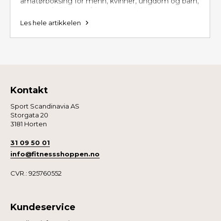
amatørboksing for menn, kvinner, ungdom og barn,
samt en forklaring på hvordan vektklassene
fungerer.
Les hele artikkelen
Kontakt
Sport Scandinavia AS
Storgata 20
3181 Horten
31 09 50 01
info@fitnessshoppen.no
CVR.: 925760552
Kundeservice