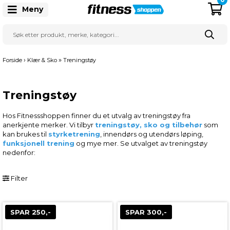
Meny
›
»
Forside
Klær & Sko
Treningstøy
Treningstøy
Hos Fitnessshoppen finner du et utvalg av treningstøy fra
anerkjente merker. Vi tilbyr
treningstøy, sko og tilbehør
som
kan brukes til
styrketrening
, innendørs og utendørs løping,
funksjonell trening
og mye mer. Se utvalget av treningstøy
nedenfor:
Filter
SPAR 250,-
SPAR 300,-