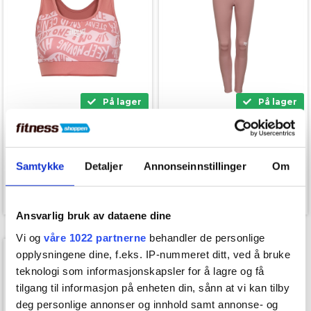
På lager
På lager
Everlast Hollyback Bis
Everlast Saxony Bis
Sports BH
Treningsleggings
Samtykke
Detaljer
Annonseinnstillinger
Om
599,00
649,00
199,00
kr.
349,00
kr.
Ansvarlig bruk av dataene dine
Vi og
våre 1022 partnerne
behandler de personlige
SPAR 250,-
opplysningene dine, f.eks. IP-nummeret ditt, ved å bruke
teknologi som informasjonskapsler for å lagre og få
tilgang til informasjon på enheten din, sånn at vi kan tilby
deg personlige annonser og innhold samt annonse- og