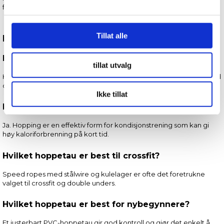
form for mosjon enn mye annen kondisjonstrening.
Vi bruker informasjonskapsler for å gi innhold og
annonser et personlig preg, for å levere sosiale
Tillat alle
Raske svar om hoppetau
mediefunksjoner og for å analysere trafikken vår. Vi deler
dessuten informasjon om hvordan du bruker nettstedet
Hva trener man med hoppetau?
tillat utvalg
vårt, med partnerne våre innen sosiale medier,
Hoppetau trener kondisjon, koordinasjon, balanse, rytme, fotarbeid
annonsering og analysearbeid, som kan kombinere den
og utholdenhet.
med annen informasjon du har gjort tilgjengelig for dem,
Ikke tillat
eller som de har samlet inn gjennom din bruk av
Er hoppetau god trening?
tjenestene deres.
Ja. Hopping er en effektiv form for kondisjonstrening som kan gi
høy kaloriforbrenning på kort tid.
Hvilket hoppetau er best til crossfit?
Speed ropes med stålwire og kulelager er ofte det foretrukne
valget til crossfit og double unders.
Hvilket hoppetau er best for nybegynnere?
Et justerbart PVC-hoppetau gir god kontroll og gjør det enkelt å