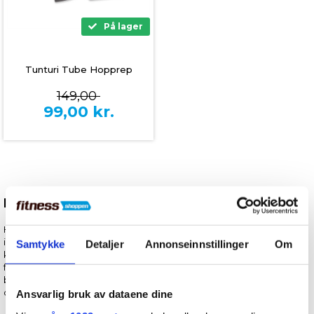
På lager
Tunturi Tube Hopprep
149,00
99,00
kr.
Hoppetau til effektiv og funksjonell trening
Hoppetau er et enkelt og effektivt treningsredskap som brukes
innen crossfit, boksing, fitness og vanlig kondisjonstrening. Hopping
Samtykke
Detaljer
Annonseinnstillinger
Om
kombinerer høy intensitet med teknikk og er en effektiv måte å
forbedre både kondisjon, koordinasjon og utholdenhet på. Mange
bruker hoppetau til oppvarming, intervalltrening eller som en fast
del av treningsrutinen sin.
Ansvarlig bruk av dataene dine