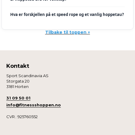
Hva er forskjellen på et speed rope og et vanlig hoppetau?
Tilbake til toppen ↑
Kontakt
Sport Scandinavia AS
Storgata 20
3181 Horten
31 09 50 01
info@fitnessshoppen.no
CVR.: 925760552