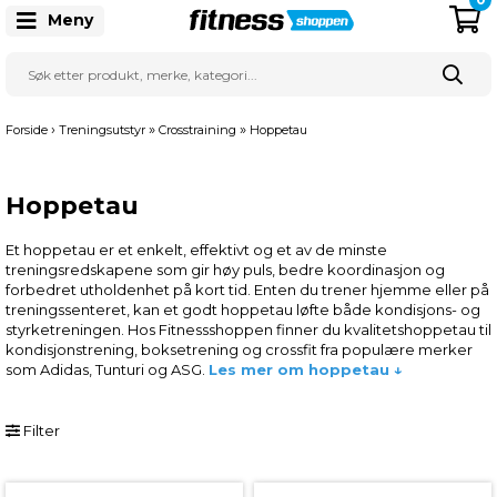
Meny
›
»
»
Forside
Treningsutstyr
Crosstraining
Hoppetau
Hoppetau
Et hoppetau er et enkelt, effektivt og et av de minste
treningsredskapene som gir høy puls, bedre koordinasjon og
forbedret utholdenhet på kort tid. Enten du trener hjemme eller på
treningssenteret, kan et godt hoppetau løfte både kondisjons- og
styrketreningen. Hos Fitnessshoppen finner du kvalitetshoppetau til
kondisjonstrening, boksetrening og crossfit fra populære merker
som Adidas, Tunturi og ASG.
Les mer om hoppetau ↓
Filter