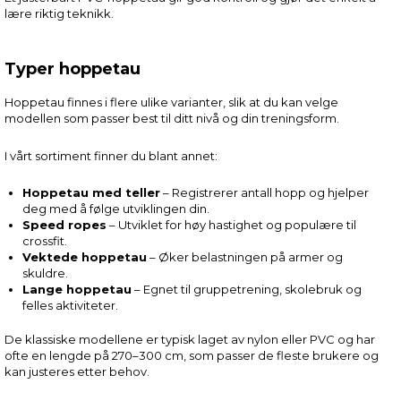
lære riktig teknikk.
Typer hoppetau
Hoppetau finnes i flere ulike varianter, slik at du kan velge
modellen som passer best til ditt nivå og din treningsform.
I vårt sortiment finner du blant annet:
Hoppetau med teller
– Registrerer antall hopp og hjelper
deg med å følge utviklingen din.
Speed ropes
– Utviklet for høy hastighet og populære til
crossfit.
Vektede hoppetau
– Øker belastningen på armer og
skuldre.
Lange hoppetau
– Egnet til gruppetrening, skolebruk og
felles aktiviteter.
De klassiske modellene er typisk laget av nylon eller PVC og har
ofte en lengde på 270–300 cm, som passer de fleste brukere og
kan justeres etter behov.