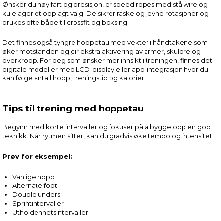
Ønsker du høy fart og presisjon, er speed ropes med stålwire og
kulelager et opplagt valg. De sikrer raske og jevne rotasjoner og
brukes ofte både til crossfit og boksing.
Det finnes også tyngre hoppetau med vekter i håndtakene som
øker motstanden og gir ekstra aktivering av armer, skuldre og
overkropp. For deg som ønsker mer innsikt i treningen, finnes det
digitale modeller med LCD-display eller app-integrasjon hvor du
kan følge antall hopp, treningstid og kalorier.
Tips til trening med hoppetau
Begynn med korte intervaller og fokuser på å bygge opp en god
teknikk. Når rytmen sitter, kan du gradvis øke tempo og intensitet.
Prøv for eksempel:
Vanlige hopp
Alternate foot
Double unders
Sprintintervaller
Utholdenhetsintervaller