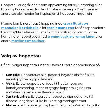
Hoppetau er også ideelt som oppvarming før styrketrening eller
boksing. Du kan med fordel utforske videoer på YouTube eller
andre sosiale medier for inspirasjon til hoppetreningen din.
Mange kombinerer også hopping med
crossfit utstyr
,
manualer
,
kettlebells
eller
treningsmatter
for å skape varierte
treningsøkter. Ønsker du mer kondisjonstrening, kan du også
kombinere hoppetauet med
treningssykler
,
romaskiner
eller
andre
motionssmaskiner
.
Valg av hoppetau
Når du velger hoppetau, bør du spesielt være oppmerksom på:
Lengde:
Hoppetauet skal passe til høyden din for å sikre
naturlig rytme og god teknikk.
Vekt:
Et lett hoppetau er ideelt til raske hopp og
kondisjonstrening, mens et tyngre hoppetau gir ekstra
motstand og aktiverer flere muskler.
Justerbarhet:
Et justerbart hoppetau gjør det enkelt å
tilpasse lengden til ulike brukere og treningsformer.
Materiale:
Stålwire gir høy hastighet, mens PVC og tau ofte