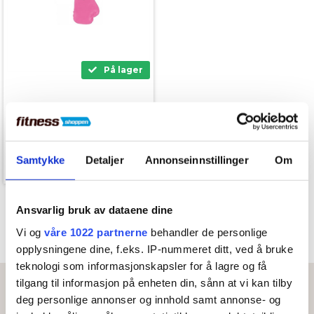
På lager
Everlast Mini Boksehanske
Nøkkelring - Rosa
59,00
kr.
Samtykke
Detaljer
Annonseinnstillinger
Om
Ansvarlig bruk av dataene dine
Vi og
våre 1022 partnerne
behandler de personlige
opplysningene dine, f.eks. IP-nummeret ditt, ved å bruke
teknologi som informasjonskapsler for å lagre og få
tilgang til informasjon på enheten din, sånn at vi kan tilby
Kontakt
deg personlige annonser og innhold samt annonse- og