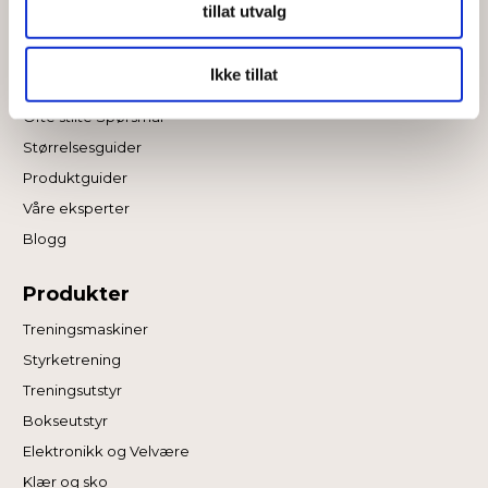
tillat utvalg
vårt, med partnerne våre innen sosiale medier,
annonsering og analysearbeid, som kan kombinere den
Informasjon
med annen informasjon du har gjort tilgjengelig for dem,
Ikke tillat
Om Fitnessshoppen
eller som de har samlet inn gjennom din bruk av
Ofte stilte Spørsmål
tjenestene deres.
Størrelsesguider
Produktguider
Våre eksperter
Blogg
Produkter
Treningsmaskiner
Styrketrening
Treningsutstyr
Bokseutstyr
Elektronikk og Velvære
Klær og sko