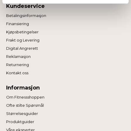
tjenestene deres.
Kundeservice
Betalingsinformasjon
Finansiering
Kjøpsbetingelser
Frakt og Levering
Digital Angrerett
Reklamasjon
Returnering
Kontakt oss
Informasjon
Om Fitnessshoppen
Ofte stilte Spørsmål
Størrelsesguider
Produktguider
Våre eksperter