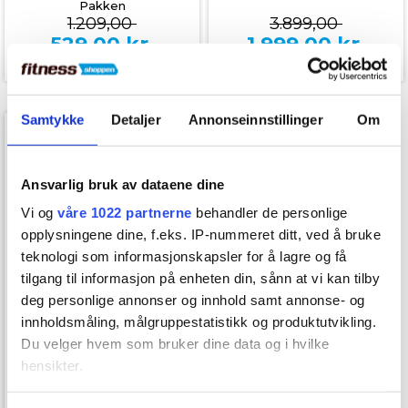
Pakken
1.209,00
3.899,00
529,00
kr.
1.999,00
kr.
Samtykke
Detaljer
Annonseinnstillinger
Om
SPAR 1.037,-
Ansvarlig bruk av dataene dine
Vi og
våre 1022 partnerne
behandler de personlige
opplysningene dine, f.eks. IP-nummeret ditt, ved å bruke
teknologi som informasjonskapsler for å lagre og få
tilgang til informasjon på enheten din, sånn at vi kan tilby
deg personlige annonser og innhold samt annonse- og
På lager
innholdsmåling, målgruppestatistikk og produktutvikling.
Du velger hvem som bruker dine data og i hvilke
hensikter.
Sommer Workout Pakken