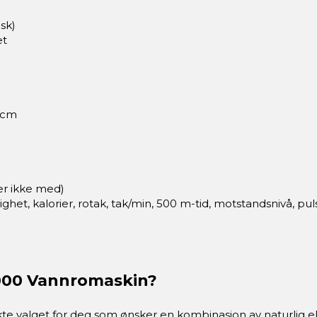
sk)
et
8 cm
er ikke med)
ighet, kalorier, rotak, tak/min, 500 m-tid, motstandsnivå, pul
5000 Vannromaskin?
e valget for deg som ønsker en kombinasjon av naturlig e