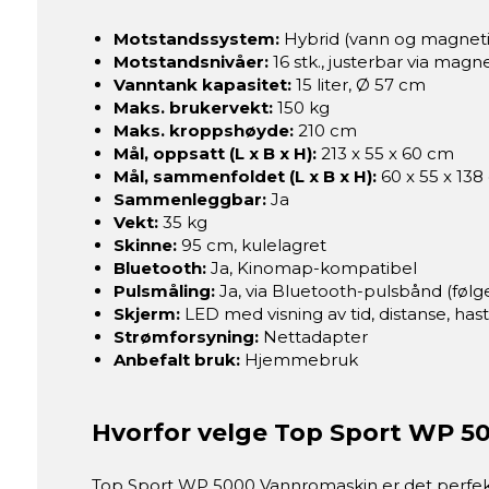
Motstandssystem:
Hybrid (vann og magneti
Motstandsnivåer:
16 stk., justerbar via magn
Vanntank kapasitet:
15 liter, Ø 57 cm
Maks. brukervekt:
150 kg
Maks. kroppshøyde:
210 cm
Mål, oppsatt (L x B x H):
213 x 55 x 60 cm
Mål, sammenfoldet (L x B x H):
60 x 55 x 13
Sammenleggbar:
Ja
Vekt:
35 kg
Skinne:
95 cm, kulelagret
Bluetooth:
Ja, Kinomap-kompatibel
Pulsmåling:
Ja, via Bluetooth-pulsbånd (følg
Skjerm:
LED med visning av tid, distanse, hast
Strømforsyning:
Nettadapter
Anbefalt bruk:
Hjemmebruk
Hvorfor velge Top Sport WP 
Top Sport WP 5000 Vannromaskin er det perfekt