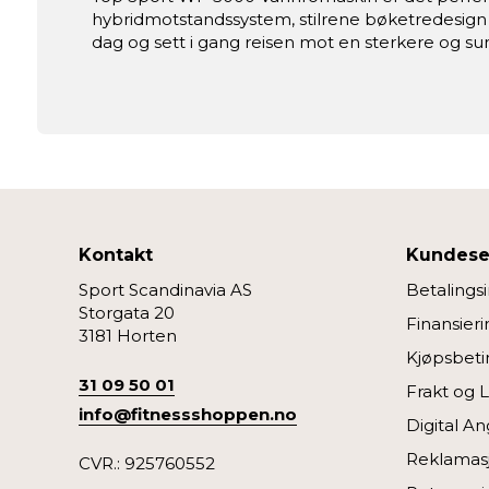
hybridmotstandssystem, stilrene bøketredesign 
dag og sett i gang reisen mot en sterkere og sunn
Kontakt
Kundese
Sport Scandinavia AS
Betalings
Storgata 20
Finansieri
3181 Horten
Kjøpsbeti
31 09 50 01
Frakt og 
info@fitnessshoppen.no
Digital An
Reklamas
CVR.: 925760552