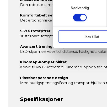
Identifisere enheten din 
Samtykkevalg
Den robuste rammen av bøketre gir både holdbarh
Under
mer info
kan du lese 
Nødvendig
Du kan hele tiden endre eller
Komfortabelt sete og skinne
Det ergonomiske setet med kulelagrede ruller og
Vi bruker informasjonskapsler
analysere trafikken vår. Vi 
Sikre fotstøtter
Justerbare fotstøtter med sikkerhetsremmer gir s
sosiale medier, annonsering 
Ikke tillat
dem, eller som de har samlet
Avansert treningscomputer
LED-skjermen viser tid, distanse, hastighet, kalor
Kinomap-kompatibilitet
Koble til via Bluetooth til Kinomap-appen for i
Plassbesparende design
Med hurtigspenningslåser og transporthjul kan 
Spesifikasjoner