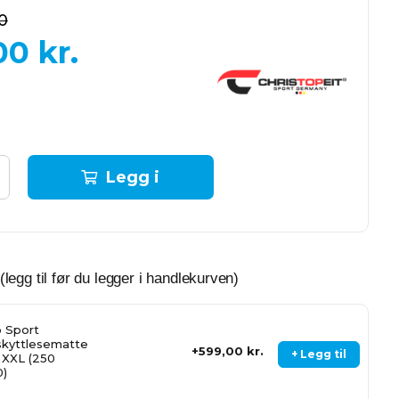
0
00
kr.
Legg i
handlekurven
(legg til før du legger i handlekurven)
 Sport
kyttlesematte
599,00 kr.
+ Legg til
. XXL (250
0)