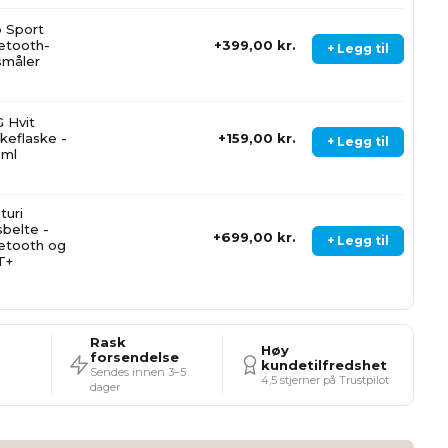
 Sport
etooth-
399,00 kr.
+ Legg til
småler
 Hvit
kkeflaske -
159,00 kr.
+ Legg til
0ml
turi
sbelte -
699,00 kr.
+ Legg til
etooth og
T+
Rask
Høy
forsendelse
kundetilfredshet
Sendes innen 3–5
4,5 stjerner på Trustpilot
dager