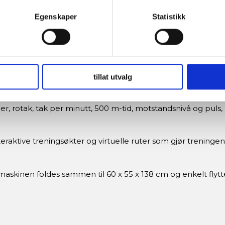
ved å aktivt skanne den for bestemte karakteristikker (fingeravtr
et og en naturlig, elegant estetikk til hjemmet ditt.
om hvordan dine personlige data behandles og hvordan du kan v
Egenskaper
Statistikk
 trekke tilbake ditt samtykke fra erklæringen om informasjonskap
 95 cm lang skinne sikrer jevn og behagelig roing for bruk
 for å gi innhold og annonser et personlig preg, for å levere sos
deler dessuten informasjon om hvordan du bruker nettstedet vårt,
tabilt fotfeste under treningen, uansett skostørrelse.
og analysearbeid, som kan kombinere den med annen informasjon d
tillat utvalg
 inn gjennom din bruk av tjenestene deres.
ier, rotak, tak per minutt, 500 m-tid, motstandsnivå og puls,
nteraktive treningsøkter og virtuelle ruter som gjør treni
maskinen foldes sammen til 60 x 55 x 138 cm og enkelt flyt