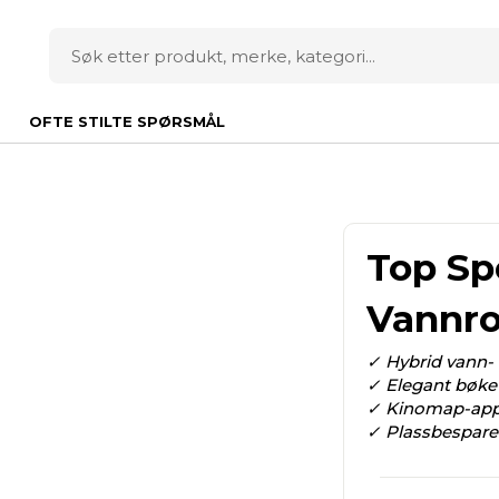
OFTE STILTE SPØRSMÅL
Top S
Vannr
✓ Hybrid vann- 
✓ Elegant bøket
✓ Kinomap-app f
✓ Plassbespare