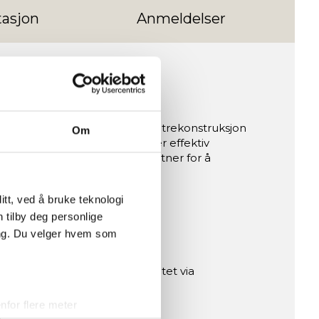
asjon
Anmeldelser
n kombinerer en massiv bøketrekonstruksjon
Om
se. Perfekt for alle som ønsker effektiv
r er WP 5000 din ideelle partner for å
tt, ved å bruke teknologi
n tilby deg personlige
ing. Du velger hvem som
 justering av treningsintensitet via
for flere meter