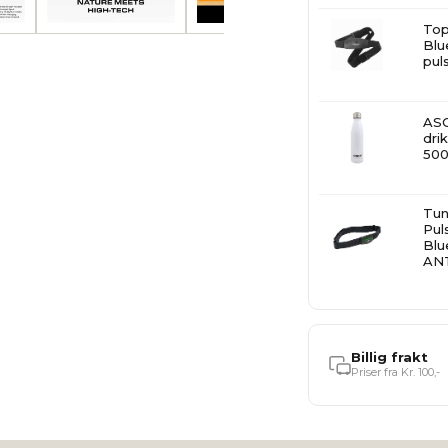
Top
Blu
pul
ASG
dri
50
Tun
Pul
Blu
AN
Billig frakt
Priser fra Kr. 100,-