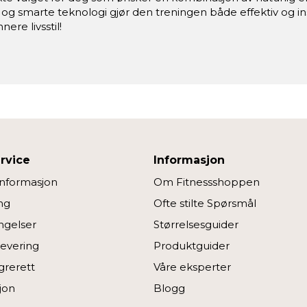
og smarte teknologi gjør den treningen både effektiv og i
ere livsstil!
rvice
Informasjon
informasjon
Om Fitnessshoppen
ng
Ofte stilte Spørsmål
ngelser
Størrelsesguider
Levering
Produktguider
grerett
Våre eksperter
jon
Blogg