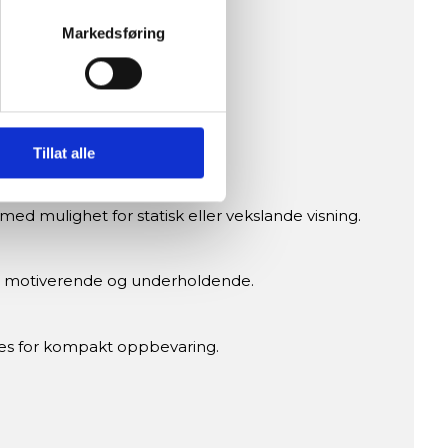
ykk)
elge hvordan de skal brukes.
Markedsføring
sler.
ere opp til 210 cm og 150 kg.
iale mediefunksjoner og for å
 med partnerne våre innen
u har gjort tilgjengelig for
Tillat alle
 med mulighet for statisk eller vekslande visning.
ngen motiverende og underholdende.
tes for kompakt oppbevaring.