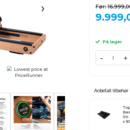
›
16.999,0
9.999,
På lager
-
+
Anbefalt tilbehør 
Top
Bes
Str
x 8