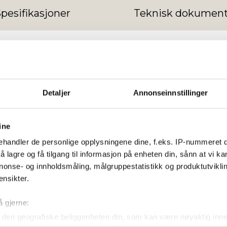
pesifikasjoner
Teknisk dokument
romaskin
else med Top Sport WP 5000 Vannromaskin! Denne maskine
Detaljer
Annonseinnstillinger
og magnet, som gir en realistisk og fleksibel treningsfølel
ign, Kinomap-kompatibilitet og plassbesparende funksjone
ine
handler de personlige opplysningene dine, f.eks. IP-nummeret di
 lagre og få tilgang til informasjon på enheten din, sånn at vi ka
nonse- og innholdsmåling, målgruppestatistikk og produktutvikl
ensikter.
inns magnetmotstand gir en autentisk rofølelse og fleksibel
å gjerne:
den geografiske beliggenheten din, som kan være nøyaktig innen