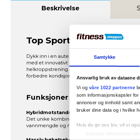
Beskrivelse
S
Top Sport WP5000 Vann
Dykk inn i en autentisk og skånsom ro-opplev
Samtykke
med et innovativt hybridmotstandssystem av vann 
helkroppstrening hjemme. Med sitt elegante des
forbedre kondisjon, styrke og utholdenhet.
Ansvarlig bruk av dataene d
Vi og
våre 1022 partnerne
be
som informasjonskapsler for å
Funksjoner og Fordeler
annonser og innhold samt an
bruker dine data og i hvilke h
Hybridmotstandssystem
Det unike kombinasjonssystemet av vann- og 16-tr
Hvis du gir oss lov, vil vi ogs
vannmengde og magnetisk motstand.
Innhente informasjon om 
Massiv bøketrekonstruksjon