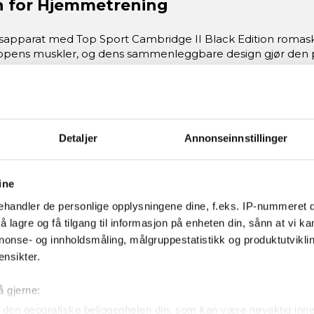
n for Hjemmetrening
gsapparat med Top Sport Cambridge II Black Edition romask
oppens muskler, og dens sammenleggbare design gjør den 
motstand
Detaljer
Annonseinnstillinger
nns justerbar motstand gir Cambridge II en jevn og naturlig
 hastighetsuavhengig, noe som sikrer jevn belastning gjenn
ine
handler de personlige opplysningene dine, f.eks. IP-nummeret di
reningsdata som tid, rotak, totale rotak, rotak per minutt,
 lagre og få tilgang til informasjon på enheten din, sånn at vi ka
holde oversikt over fremgangen din og holde motivasjonen
nonse- og innholdsmåling, målgruppestatistikk og produktutvikl
ensikter.
 romaskinen enkelt oppbevares i små rom. De sklisikre fo
glidelagerhjul gir en behagelig og stillegående treningsopp
å gjerne:
den geografiske beliggenheten din, som kan være nøyaktig innen