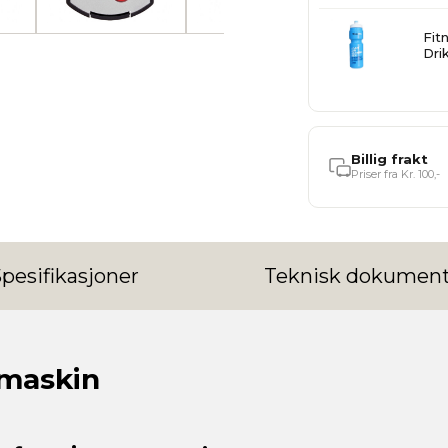
Fit
Dri
Billig frakt
Priser fra Kr. 100,-
pesifikasjoner
Teknisk dokument
omaskin