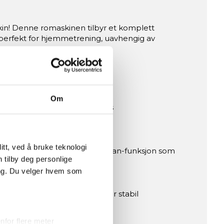
in! Denne romaskinen tilbyr et komplett
perfekt for hjemmetrening, uavhengig av
Om
 robevegelse som kan tilpasses
om hele treningen.
tt, ved å bruke teknologi
 estimert kaloriforbruk og en scan-funksjon som
n tilby deg personlige
 oppe.
ing. Du velger hvem som
tstøttene med borrelås sikrer stabil
levelse.
for flere meter