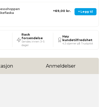
nessshoppen
69,00 kr.
+ Legg til
kkeflaska
Rask
Høy
forsendelse
kundetilfredshet
Sendes innen 3–5
4,5 stjerner på Trustpilot
dager
asjon
Anmeldelser