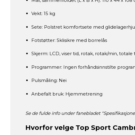
Mål, sammenfoldet (L x B x H): 110 x 44 x 108
Vekt: 15 kg
Sete: Polstret komfortsete med glidelagerhju
Fotstøtter: Sklisikre med borrelås
Skjerm: LCD, viser tid, rotak, rotak/min, totale 
Programmer: Ingen forhåndsinnstilte progr
Pulsmåling: Nei
Anbefalt bruk: Hjemmetrening
Se de fulde info under fanebladet "Spesifikasjone
Hvorfor velge Top Sport Cambr