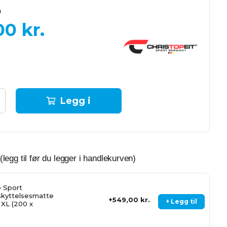
0
00
kr.
Legg i
handlekurven
(legg til før du legger i handlekurven)
 Sport
kyttelsesmatte
549,00 kr.
+ Legg til
. XL (200 x
)