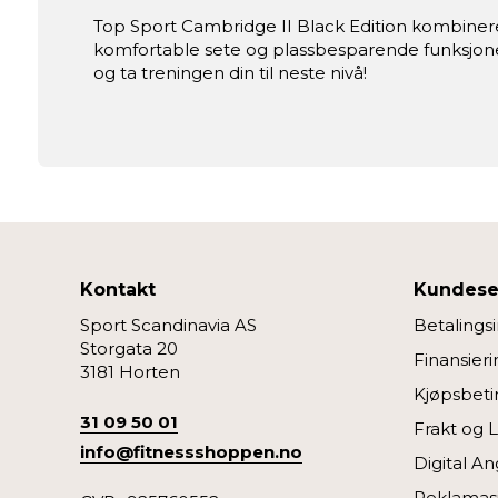
Top Sport Cambridge II Black Edition kombiner
komfortable sete og plassbesparende funksjoner
og ta treningen din til neste nivå!
Kontakt
Kundese
Sport Scandinavia AS
Betalings
Storgata 20
Finansieri
3181 Horten
Kjøpsbeti
31 09 50 01
Frakt og 
info@fitnessshoppen.no
Digital An
Reklamas