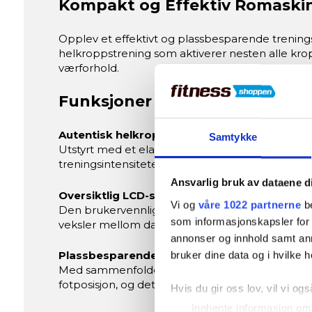
Kompakt og Effektiv Romaski
Opplev et effektivt og plassbesparende trenin
helkroppstrening som aktiverer nesten alle kr
værforhold.
Funksjoner og Fordeler
Autentisk helkroppstrening med justerbar 
Samtykke
Utstyrt med et elastisk taudragssystem og 4-tri
treningsintensiteten din. Motstandssystemet er
Ansvarlig bruk av dataene d
Oversiktlig LCD-skjerm
Vi og
våre 1022 partnerne
be
Den brukervennlige LCD-skjermen viser viktige t
som informasjonskapsler for å
veksler mellom data. Dette hjelper deg med å 
annonser og innhold samt an
Plassbesparende og brukervennlig design
bruker dine data og i hvilke h
Med sammenfoldede mål på 110 x 44 x 108 cm kan
fotposisjon, og det polstrede komfortsetet med 
Hvis du gir oss lov, vil vi ogs
Innhente informasjon om 