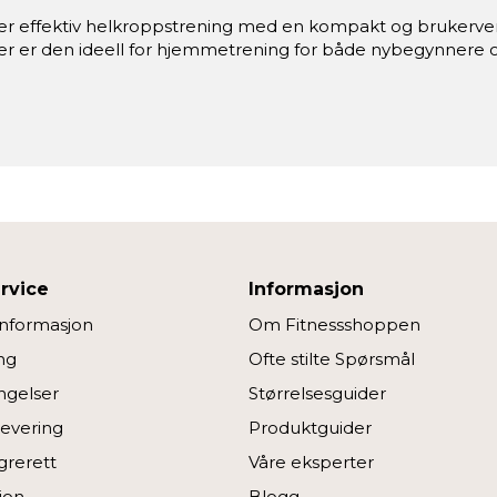
er effektiv helkroppstrening med en kompakt og brukerven
 er den ideell for hjemmetrening for både nybegynnere og
rvice
Informasjon
informasjon
Om Fitnessshoppen
ng
Ofte stilte Spørsmål
ngelser
Størrelsesguider
Levering
Produktguider
grerett
Våre eksperter
jon
Blogg