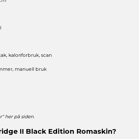
 cm
l
tak, kaloriforbruk, scan
ammer, manuell bruk
r" her på siden.
idge II Black Edition Romaskin?