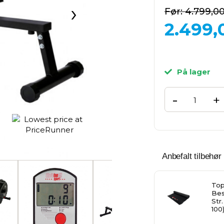
›
4.799,0
2.499,
På lager
-
+
Anbefalt tilbehør 
Top
Bes
Str
100