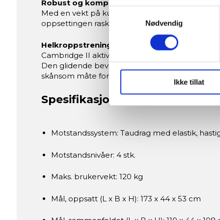
Robust og kompakt konstruksjon
Identifisere enheten din 
Samtykkevalg
Med en vekt på kun 15 kg og en maksimal bruker
Under
mer info
kan du lese 
oppsettingen rask og enkel. Romaskinen er ideel
Nødvendig
Du kan hele tiden endre eller
Helkroppstrening hjemme
Cambridge II aktiverer over 80 % av kroppens mu
Vi bruker informasjonskapsler
Den glidende bevegelsen styrker musklene i lår,
analysere trafikken vår. Vi 
skånsom måte for leddene.
sosiale medier, annonsering 
Ikke tillat
dem, eller som de har samlet
Spesifikasjoner
Motstandssystem: Taudrag med elastik, hast
Motstandsnivåer: 4 stk.
Maks. brukervekt: 120 kg
Mål, oppsatt (L x B x H): 173 x 44 x 53 cm