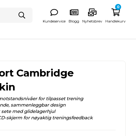
0
Kundeservice
Blogg
Nyhetsbrev
Handlekurv
ort Cambridge
kin
motstandsnivåer for tilpasset trening
ende, sammenleggbar design
sete med glidelagerhjul
CD-skjerm for nøyaktig treningsfeedback