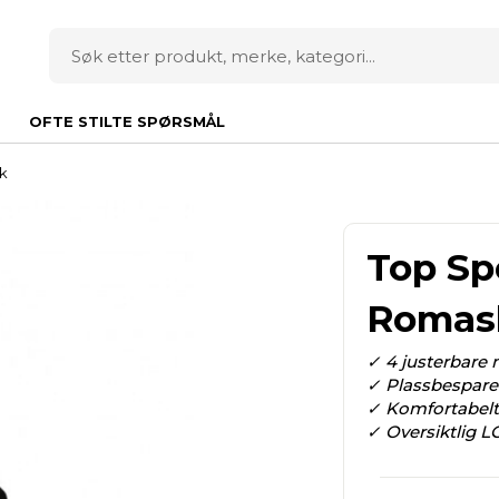
OFTE STILTE SPØRSMÅL
k
Top Sp
Romas
✓ 4 justerbare 
✓ Plassbespar
✓ Komfortabelt 
✓ Oversiktlig L