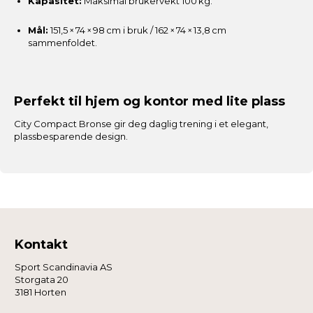
Kapasitet:
Maksimal brukervekt 100 kg.
Mål:
151,5 × 74 × 98 cm i bruk / 162 × 74 × 13,8 cm
sammenfoldet.
Perfekt til hjem og kontor med lite plass
City Compact Bronse gir deg daglig trening i et elegant,
plassbesparende design.
Kontakt
Sport Scandinavia AS
Storgata 20
3181 Horten