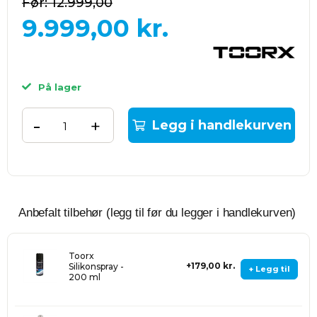
12.999,00
9.999,00
kr.
På lager
-
+
Legg i handlekurven
Anbefalt tilbehør (legg til før du legger i handlekurven)
Toorx
179,00 kr.
Silikonspray -
+ Legg til
200 ml