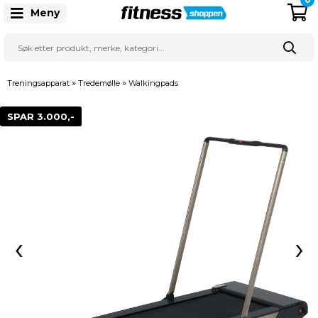
Meny
»
»
Treningsapparat
Tredemølle
Walkingpads
SPAR 3.000,-
‹
›