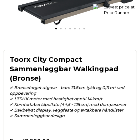
Toorx City Compact
Sammenleggbar Walkingpad
(Bronse)
✔ Bronsefarget utgave – bare 13,8 cm tykk og 0,11 m² ved
oppbevaring
✔ 1,75 HK motor med hastighet opptil 14 km/t
✔ Komfortabel løpeflate (44,5 × 125 cm) med dempesoner
✔ Bakbelyst display, veggfeste og avtakbare håndlister
✔ Sammenleggbar design