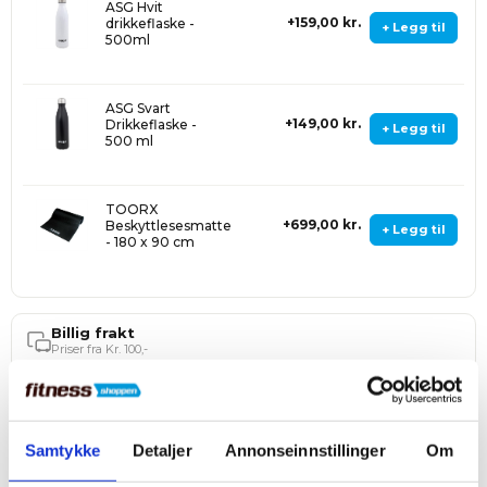
ASG Hvit
159,00 kr.
drikkeflaske -
+ Legg til
500ml
ASG Svart
149,00 kr.
Drikkeflaske -
+ Legg til
500 ml
TOORX
699,00 kr.
Beskyttlesesmatte
+ Legg til
- 180 x 90 cm
Billig frakt
Priser fra Kr. 100,-
Rask forsendelse
Sendes innen 3–5 dager
Høy kundetilfredshet
Samtykke
Detaljer
Annonseinnstillinger
Om
4,5 stjerner på Trustpilot