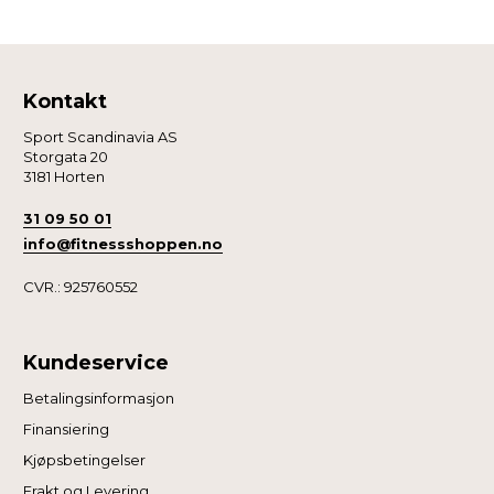
Kontakt
Sport Scandinavia AS
Storgata 20
3181 Horten
31 09 50 01
info@fitnessshoppen.no
CVR.: 925760552
Kundeservice
Betalingsinformasjon
Finansiering
Kjøpsbetingelser
Frakt og Levering