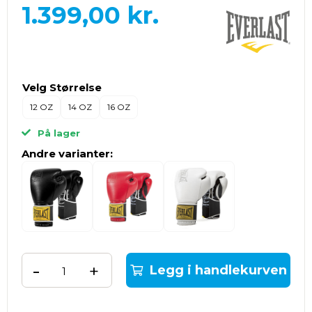
1.399,00
kr.
Velg Størrelse
12 OZ
14 OZ
16 OZ
På lager
Andre varianter:
-
+
Legg i handlekurven