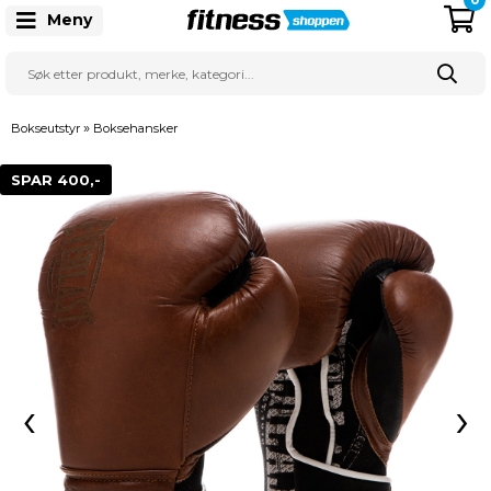
Meny
»
Bokseutstyr
Boksehansker
SPAR 400,-
‹
›