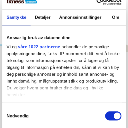
Rask forsendelse
Sendes innen 3–5 dager
Samtykke
Detaljer
Annonseinnstillinger
Om
Høy kundetilfredshet
4,5 stjerner på Trustpilot
Ansvarlig bruk av dataene dine
Vi og
våre 1022 partnerne
behandler de personlige
Beskrivelse
Spesifikasjoner
Anmeldelser
opplysningene dine, f.eks. IP-nummeret ditt, ved å bruke
teknologi som informasjonskapsler for å lagre og få
Everlast 1910 Classic Boksehansker - Brun
tilgang til informasjon på enheten din, sånn at vi kan tilby
Everlast 1910 Classic Boksehanske i brun er en moderne
deg personlige annonser og innhold samt annonse- og
versjon av den legendariske boksehansken, utviklet for
innholdsmåling, målgruppestatistikk og produktutvikling.
utøvere som ønsker premium kvalitet, komfort og klassisk stil.
Du velger hvem som bruker dine data og i hvilke
Hansken kombinerer tradisjonell konstruksjon med moderne
passform og funksjonalitet til trening og sparring.
hensikter.
Det førsteklasses læret gir høy slitestyrke og eksklusiv følelse,
Hvis du gir oss lov, vil vi også gjerne:
Samtykkevalg
mens de ventilerte håndflatene bidrar til bedre komfort under
Nødvendig
intensive treningsøkter. Det klassiske brune designet gir et
Innhente informasjon om den geografiske
eksklusivt og autentisk uttrykk i ringen.
beliggenheten din, som kan være nøyaktig innenfor