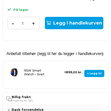
På lager
-
+
Legg i handlekurven
Anbefalt tilbehør (legg til før du legger i handlekurven)
NSW Smart
899,00 kr.
+ Legg til
Watch – Svart
Billig frakt
Priser fra Kr. 100,-
Rask forsendelse