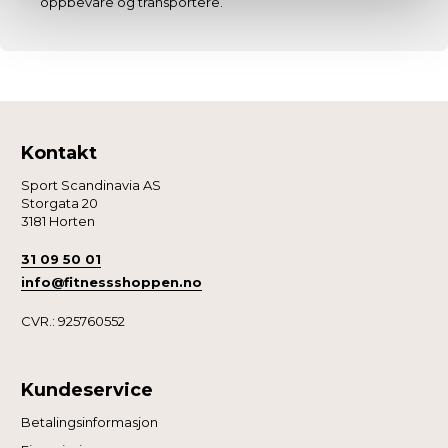
oppbevare og transportere.
Kontakt
Sport Scandinavia AS
Storgata 20
3181 Horten
31 09 50 01
info@fitnessshoppen.no
CVR.: 925760552
Kundeservice
Betalingsinformasjon