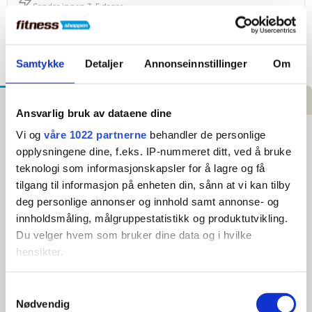
Sendes innen 3–5 dager
Høy kundetilfredshet
4,5 stjerner på Trustpilot
Samtykke
Detaljer
Annonseinnstillinger
Om
Teknisk
Beskrivelse
Spesifikasjoner
Anmeldelser
dokumentasjon
Ansvarlig bruk av dataene dine
Vi og
våre 1022 partnerne
behandler de personlige
ASG Mini Massagepistol
opplysningene dine, f.eks. IP-nummeret ditt, ved å bruke
Slutt fred med såre muskler med ASG
teknologi som informasjonskapsler for å lagre og få
massasjepistolen!
tilgang til informasjon på enheten din, sånn at vi kan tilby
deg personlige annonser og innhold samt annonse- og
Er tretthet og spenning etter trening din daglige følgesvenn?
innholdsmåling, målgruppestatistikk og produktutvikling.
ASG massasjepistolen er din redning for å varme opp
musklene før eller etter trening, noe som reduserer smerter
Du velger hvem som bruker dine data og i hvilke
og spenninger i kroppen.
hensikter.
Fordel:
Hvis du gir oss lov, vil vi også gjerne:
🌬
Reduserer stress og muskelspenninger:
Den perfekte
Samtykkevalg
løsningen for å løsne stramme muskler og redusere stress. 🔄
Nødvendig
Innhente informasjon om den geografiske
Stimulerer blodsirkulasjonen:
Fremmer blodstrømmen for